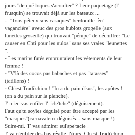
jours "de qué loques s'acoufter" ? Leur paquetage (l'
frusquin) se trouvait déjà sur les bateaux ...
- "Tous péteux sins casaques" berdouille èn'
vaganciére" aveuc des gros hublots grogelle (aux
lunettes groseille) qui trouvait "pénipe" de déchiffrer "Le
causer en Chti pour les nulos" sans ses vraies "leunettes
".
- Les marins futés empruntaient les vêtements de leur
femme !
- "V'là des cocos pas babaches et pas "tatasses"
(tatillons) !
- Ch'est Tradi'chion ! "In a du pain d'sus", les apôtes !
(on a du pain sur la planche).
J' m'en vas enfiler l' "cle'tche" (déguisement).
Faut qu'tu soyïes déguisé pour être accepté par les
"masques"(carnavaleux déguisés... sans masque !)
Suire-mi. T' vas admirer eul'spe'tacle !
J' va n'enfiler des bas résille. Noirs. Ch'est Tradi'chion.