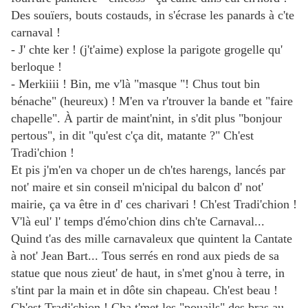
Des souïers, bouts costauds, in s'écrase les panards à c'te
carnaval !
- J' chte ker ! (j't'aime) explose la parigote grogelle qu'
berloque !
- Merkiiii ! Bin, me v'là "masque "! Chus tout bin
bénache" (heureux) ! M'en va r'trouver la bande et "faire
chapelle". À partir de maint'nint, in s'dit plus "bonjour
pertous", in dit "qu'est c'ça dit, matante ?" Ch'est
Tradi'chion !
Et pis j'm'en va choper un de ch'tes harengs, lancés par
not' maire et sin conseil m'nicipal du balcon d' not'
mairie, ça va être in d' ces charivari ! Ch'est Tradi'chion !
V'là eul' l' temps d'émo'chion dins ch'te Carnaval...
Quind t'as des mille carnavaleux que quintent la Cantate
à not' Jean Bart... Tous serrés en rond aux pieds de sa
statue que nous zieut' de haut, in s'met g'nou à terre, in
s'tint par la main et in dôte sin chapeau. Ch'est beau !
Ch'est Tradi'chion ! Cha t'met les "pouails" des bras au