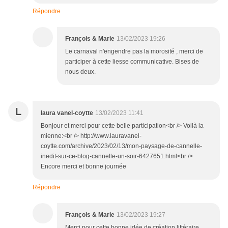
Répondre
François & Marie
13/02/2023 19:26
Le carnaval n'engendre pas la morosité , merci de
participer à cette liesse communicative. Bises de
nous deux.
L
laura vanel-coytte
13/02/2023 11:41
Bonjour et merci pour cette belle participation<br /> Voilà la
mienne:<br /> http://www.lauravanel-
coytte.com/archive/2023/02/13/mon-paysage-de-cannelle-
inedit-sur-ce-blog-cannelle-un-soir-6427651.html<br />
Encore merci et bonne journée
Répondre
François & Marie
13/02/2023 19:27
Merci pour cette bonne idée de création littéraire .