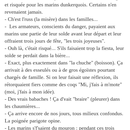
et risquée pour les marins dunkerquois. Certains n'en
revenaient jamais.
- Ch'est l'russ (la misère) dans les familles...
- Les armateurs, conscients du danger, payaient aux
marins une partie de leur solde avant leur départ et leur
offraient trois jours de fête, "les trois joyeuses".
- Ouh là, c'était risqué... S'ils faisaient trop la fiesta, leur
solde se perdait dans la bière...
- Exact, plus exactement dans "la chuche" (boisson). Ça
arrivait à des esseulés ou à de gros égoïstes pourtant
chargés de famille. Si on leur faisait une réflexion, ils
rétorquaient fiers comme des coqs "Mi, j'fais à m'mote"
(moi, j'fais à mon idée).
- Des vrais babaches ! Ça d'vait "braire" (pleurer) dans
les chaumières...
- Ça arrive encore de nos jours, tous milieux confondus.
La poignée parigote opine.
- Les marins s'f'saient du mouron : pendant ces trois