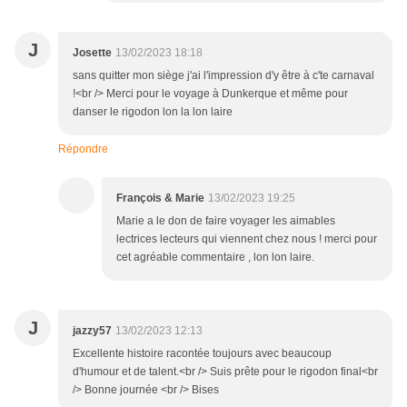
J
Josette
13/02/2023 18:18
sans quitter mon siège j'ai l'impression d'y être à c'te carnaval
!<br /> Merci pour le voyage à Dunkerque et même pour
danser le rigodon lon la lon laire
Répondre
François & Marie
13/02/2023 19:25
Marie a le don de faire voyager les aimables
lectrices lecteurs qui viennent chez nous ! merci pour
cet agréable commentaire , lon lon laire.
J
jazzy57
13/02/2023 12:13
Excellente histoire racontée toujours avec beaucoup
d'humour et de talent.<br /> Suis prête pour le rigodon final<br
/> Bonne journée <br /> Bises