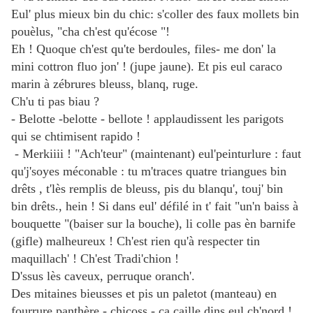
Eul' plus mieux bin du chic: s'coller des faux mollets bin
pouèlus, "cha ch'est qu'écose "!
Eh ! Quoque ch'est qu'te berdoules, files- me don' la
mini cottron fluo jon' ! (jupe jaune). Et pis eul caraco
marin à zébrures bleuss, blanq, ruge.
Ch'u ti pas biau ?
- Belotte -belotte - bellote ! applaudissent les parigots
qui se chtimisent rapido !
- Merkiiii ! "Ach'teur" (maintenant) eul'peinturlure : faut
qu'j'soyes méconable : tu m'traces quatre triangues bin
drêts , t'lès remplis de bleuss, pis du blanqu', touj' bin
bin drêts., hein ! Si dans eul' défilé in t' fait "un'n baiss à
bouquette "(baiser sur la bouche), li colle pas èn barnife
(gifle) malheureux ! Ch'est rien qu'à respecter tin
maquillach' ! Ch'est Tradi'chion !
D'ssus lès caveux, perruque oranch'.
Des mitaines bieusses et pis un paletot (manteau) en
fourrure panthère - chicoss - ça caille dins eul ch'nord !