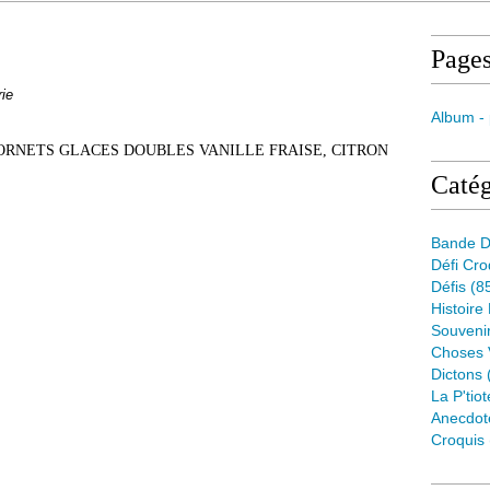
Page
ie
Album -
CORNETS GLACES DOUBLES VANILLE FRAISE, CITRON
Catég
Bande D
Défi Cr
Défis
(8
Histoire
Souveni
Choses 
Dictons
La P'tiot
Anecdot
Croquis