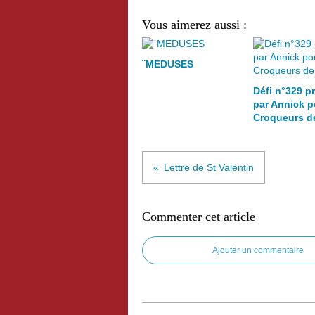
Vous aimerez aussi :
¨MEDUSES
Défi n°329 p
par Annick p
Croqueurs d
Lettre de St Valentin
Commenter cet article
Ajouter un commentaire