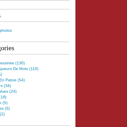
s
 photos
ories
essinée
(130)
oqueurs De Mots
(110)
5)
 En Patois
(54)
rs
(34)
Vues
(24)
(18)
e
(5)
es
(5)
(2)