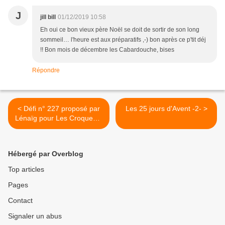
J
jill bill
01/12/2019 10:58
Eh oui ce bon vieux père Noël se doit de sortir de son long
sommeil… l'heure est aux préparatifs ,-) bon après ce p'tit déj
!! Bon mois de décembre les Cabardouche, bises
Répondre
< Défi n° 227 proposé par
Les 25 jours d'Avent -2- >
Lénaïg pour Les Croqueurs
de Mots.
Hébergé par Overblog
Top articles
Pages
Contact
Signaler un abus