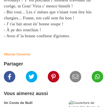
révouaiyi ? Y' est potchant l' moment d'avouair du
corège, ta Gran' Viria c' mence binstôt !
- Bin voui... Les s' ménes que v'niant vont étre bin
chargies... Fonne, ton café sent fin bon !
- J' t'ai fait atout èn' bonne soupe !
- À pe des reutchias !
- Aveu d' la bonne confiteur d'griottes.
#Bande Dessinée
Partager
Vous aimerez aussi
Un Conte de Noêl