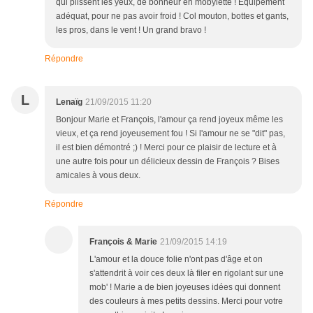
qui plissent les yeux, de bonheur en mobylette ! Equipement
adéquat, pour ne pas avoir froid ! Col mouton, bottes et gants,
les pros, dans le vent ! Un grand bravo !
Répondre
L
Lenaïg
21/09/2015 11:20
Bonjour Marie et François, l'amour ça rend joyeux même les
vieux, et ça rend joyeusement fou ! Si l'amour ne se "dit" pas,
il est bien démontré ;) ! Merci pour ce plaisir de lecture et à
une autre fois pour un délicieux dessin de François ? Bises
amicales à vous deux.
Répondre
François & Marie
21/09/2015 14:19
L'amour et la douce folie n'ont pas d'âge et on
s'attendrit à voir ces deux là filer en rigolant sur une
mob' ! Marie a de bien joyeuses idées qui donnent
des couleurs à mes petits dessins. Merci pour votre