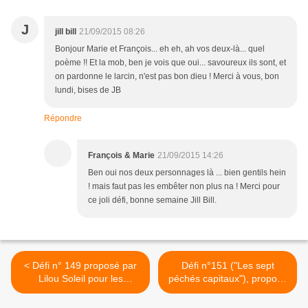
J
jill bill
21/09/2015 08:26
Bonjour Marie et François... eh eh, ah vos deux-là... quel
poème !! Et la mob, ben je vois que oui... savoureux ils sont, et
on pardonne le larcin, n'est pas bon dieu ! Merci à vous, bon
lundi, bises de JB
Répondre
François & Marie
21/09/2015 14:26
Ben oui nos deux personnages là ... bien gentils hein
! mais faut pas les embêter non plus na ! Merci pour
ce joli défi, bonne semaine Jill Bill.
< Défi n° 149 proposé par
Défi n°151 ("Les sept
Lilou Soleil pour les
péchés capitaux"), proposé
Croqueurs de mots.
par "Quai des rimes" pour
les Croqueurs de mots. >