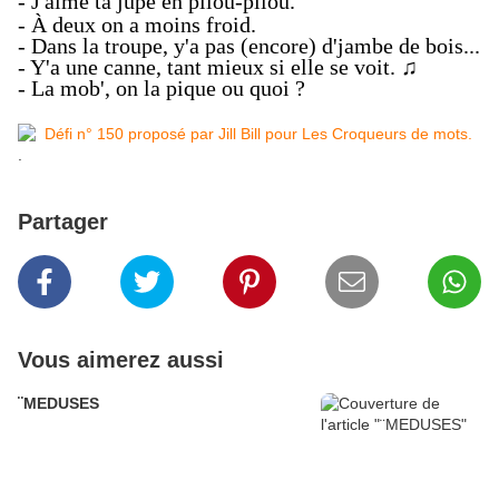
- J'aime ta jupe en pilou-pilou.
- À deux on a moins froid.
- Dans la troupe, y'a pas (encore) d'jambe de bois...
- Y'a une canne, tant mieux si elle se voit. ♫
- La mob', on la pique ou quoi ?
.
Partager
Vous aimerez aussi
¨MEDUSES