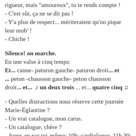
rigueur, mais "amoureux", tu te rends compte !
- C'est sûr, ça ne se dit pas !
- Y'a plus de respect... mériteraient qu'on pique
leur mob' !
- Chiche !
Silence! on marche.
En une valse à cinq temps:
Et...
canne- paturon gauche- paturon droit
... et
...
peton -chausson gauche- peton chausson
droit.
..
et...
♪
un
deux trois
... et...
quatre cinq
♫
-
Quelles distractions nous réserve cette journée
Marie-Églantine ?
- Un vrai catalogue, mon carus.
- Un catalogue, chère ?
- Juges-en par toi-même: 10h: cardiologue, 11h 30: