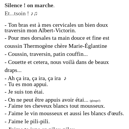
Silence ! on marche
.
Et...tsoin ! ♪♫
- Ton bras est à mes cervicales un bien doux
traversin mon Albert-Victorin.
- Pour mes dorsales ta main douce et fine est
coussin Thermogène chère Marie-Églantine
- Coussin, traversin, patin couffin...
- Couette et cetera, nous voilà dans de beaux
draps...
- Ah ça ira, ça ira, ça ira ♪
- Tu es mon appui.
- Je suis ton étai.
- On ne peut être appuis avoir étai...
(gloups!)
- J'aime tes cheveux blancs tout mousseux.
- J'aime le vin mousseux et aussi les blancs d'œufs.
- J'aime le pili-pili.