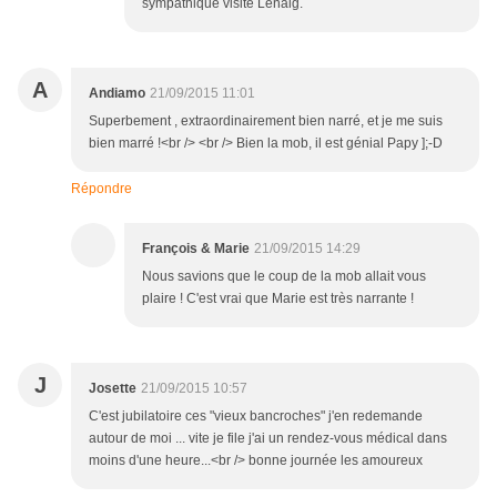
sympathique visite Lenaig.
A
Andiamo
21/09/2015 11:01
Superbement , extraordinairement bien narré, et je me suis
bien marré !<br /> <br /> Bien la mob, il est génial Papy ];-D
Répondre
François & Marie
21/09/2015 14:29
Nous savions que le coup de la mob allait vous
plaire ! C'est vrai que Marie est très narrante !
J
Josette
21/09/2015 10:57
C'est jubilatoire ces "vieux bancroches" j'en redemande
autour de moi ... vite je file j'ai un rendez-vous médical dans
moins d'une heure...<br /> bonne journée les amoureux