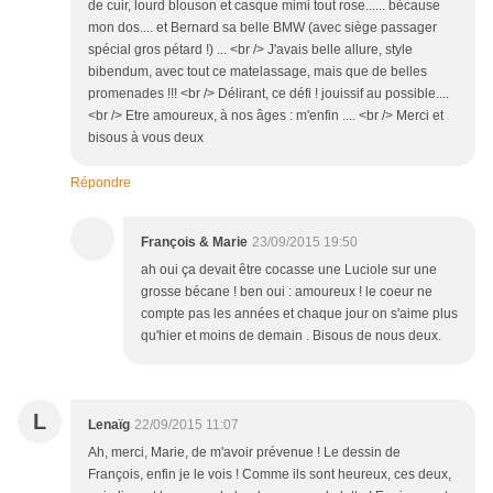
de cuir, lourd blouson et casque mimi tout rose...... bécause
mon dos.... et Bernard sa belle BMW (avec siège passager
spécial gros pétard !) ... <br /> J'avais belle allure, style
bibendum, avec tout ce matelassage, mais que de belles
promenades !!! <br /> Délirant, ce défi ! jouissif au possible....
<br /> Etre amoureux, à nos âges : m'enfin .... <br /> Merci et
bisous à vous deux
Répondre
François & Marie
23/09/2015 19:50
ah oui ça devait être cocasse une Luciole sur une
grosse bécane ! ben oui : amoureux ! le coeur ne
compte pas les années et chaque jour on s'aime plus
qu'hier et moins de demain . Bisous de nous deux.
L
Lenaïg
22/09/2015 11:07
Ah, merci, Marie, de m'avoir prévenue ! Le dessin de
François, enfin je le vois ! Comme ils sont heureux, ces deux,